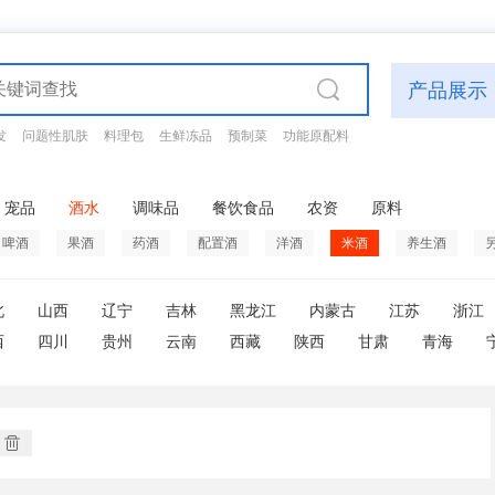
产品展示
发
问题性肌肤
料理包
生鲜冻品
预制菜
功能原配料
宠品
酒水
调味品
餐饮食品
农资
原料
啤酒
果酒
药酒
配置酒
洋酒
米酒
养生酒
北
山西
辽宁
吉林
黑龙江
内蒙古
江苏
浙江
西
四川
贵州
云南
西藏
陕西
甘肃
青海