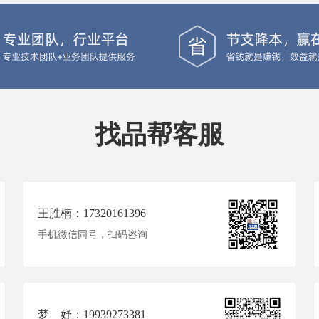
找品帮客服
王胜楠：17320161396
手机微信同号，扫码咨询
梦 妤：19939273381