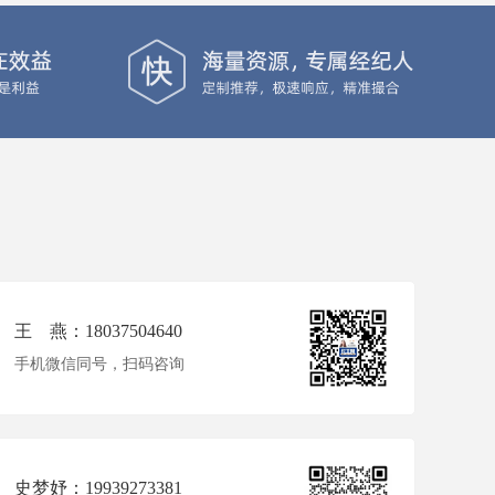
王 燕：18037504640
手机微信同号，扫码咨询
史梦妤：19939273381