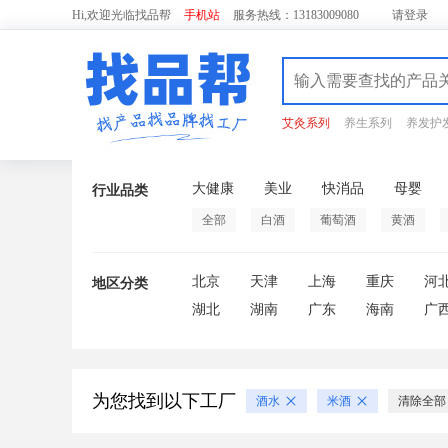
Hi,欢迎光临找品帮
手机站
服务热线：13183009080
请
登录
艾灸系列
养生系列
养发护
大健康
美业
快消品
母婴
行业品类
全部
白酒
葡萄酒
黄酒
北京
天津
上海
重庆
河
地区分类
湖北
湖南
广东
海南
广
为您找到以下工厂
酒水
米酒
清除全部