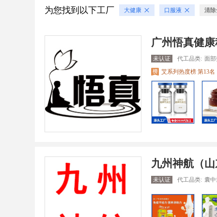
为您找到以下工厂
大健康
口服液
清除
广州悟真健康
未认证
代工品类:
面部
艾系列热度榜 第13名
九州神航（山
未认证
代工品类:
囊中