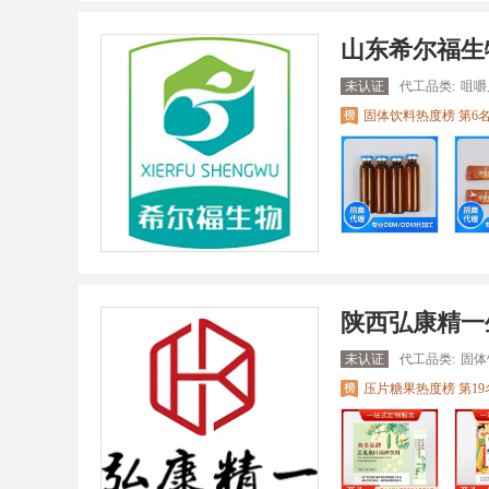
山东希尔福生
未认证
代工品类:
咀嚼
固体饮料热度榜 第6
陕西弘康精一
未认证
代工品类:
固体
压片糖果热度榜 第19