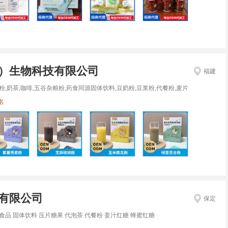
）生物科技有限公司
福建
粉,奶茶,咖啡,五谷杂粮粉,药食同源固体饮料,豆奶粉,豆浆粉,代餐粉,麦片
名
有限公司
保定
食品 固体饮料 压片糖果 代泡茶 代餐粉 姜汁红糖 蜂蜜红糖