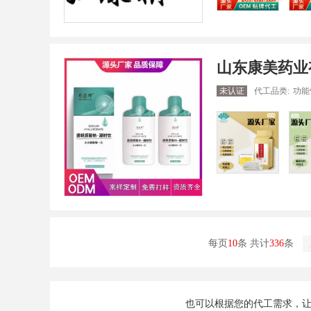
山东康美药业
未认证
代工品类:
功能饮料 男性
每页
10
条 共计
336
条
也可以根据您的代工需求，