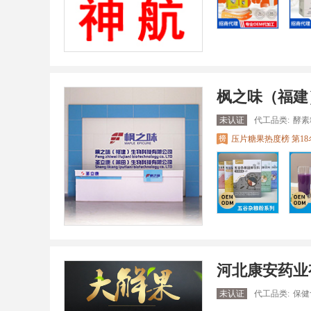
枫之味（福建
未认证
代工品类:
酵素
压片糖果热度榜 第18
河北康安药业
未认证
代工品类:
保健