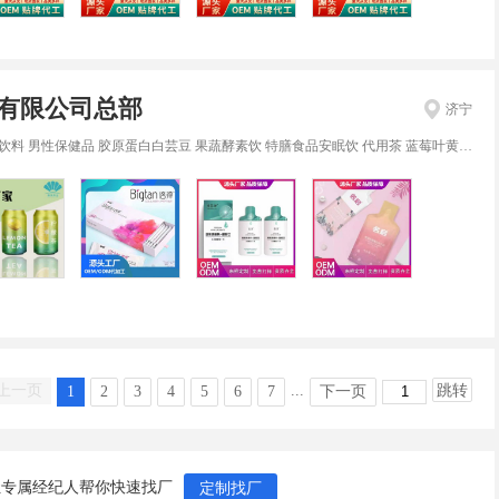
有限公司总部
济宁
保健品 胶原蛋白白芸豆 果蔬酵素饮 特膳食品安眠饮 代用茶 蓝莓叶黄素 枸杞阿胶人参饮 妇科私护 运动营养 姜植物饮料 片剂 粉剂 颗粒剂 袋泡茶 代用茶 口服液 易拉罐 凝胶 贴剂 粉剂 片剂 软胶囊 营养早餐 袋装果冻 即食燕窝
上一页
...
跳转
1
2
3
4
5
6
7
下一页
让专属经纪人帮你快速找厂
定制找厂