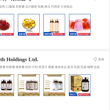
饮料 口服液 软胶囊 压片糖果 软糖 果冻 代用茶 方便食品
h Holdings Ltd.
香港
囊 软胶囊 硬胶囊 粉剂 片剂 双层片 硬糖 液体饮品 胶冻 乳霜 乳液 啫喱 化妆水 精华液 泡沫