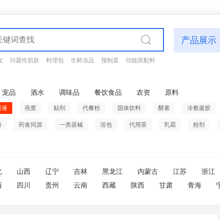
产品展示
发
问题性肌肤
料理包
生鲜冻品
预制菜
功能原配料
宠品
酒水
调味品
餐饮食品
农资
原料
服液
燕窝
贴剂
代餐粉
固体饮料
酵素
冷敷凝胶
粉
药食同源
一类器械
浴包
代用茶
乳霜
粉剂
北
山西
辽宁
吉林
黑龙江
内蒙古
江苏
浙江
西
四川
贵州
云南
西藏
陕西
甘肃
青海