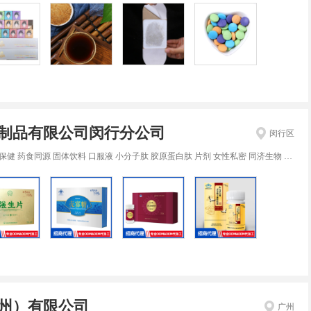
制品有限公司闵行分公司
闵行区
健 药食同源 固体饮料 口服液 小分子肽 胶原蛋白肽 片剂 女性私密 同济生物 抑菌护理液 左旋咖啡
州）有限公司
广州