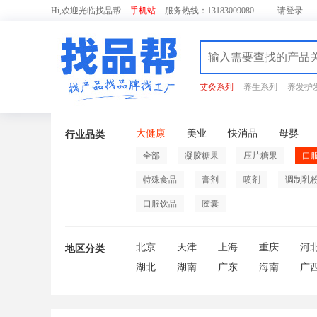
Hi,欢迎光临找品帮
手机站
服务热线：13183009080
请
登录
艾灸系列
养生系列
养发护
大健康
美业
快消品
母婴
行业品类
全部
凝胶糖果
压片糖果
口
特殊食品
膏剂
喷剂
调制乳
口服饮品
胶囊
北京
天津
上海
重庆
河
地区分类
湖北
湖南
广东
海南
广