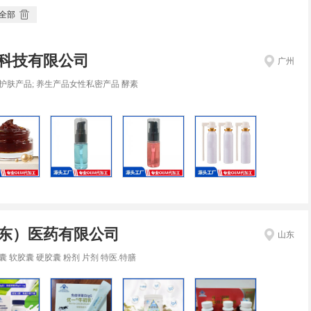
全部
科技有限公司
广州
护肤产品; 养生产品女性私密产品 酵素
东）医药有限公司
山东
囊 软胶囊 硬胶囊 粉剂 片剂 特医.特膳