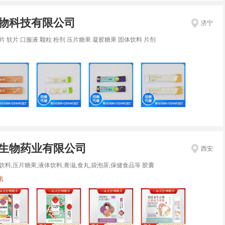
物科技有限公司
济宁
片 软片 口服液 颗粒 粉剂 压片糖果 凝胶糖果 固体饮料 片剂
名
生物药业有限公司
西安
饮料,压片糖果,液体饮料,膏滋,食丸,袋泡茶,保健食品等 胶囊
名