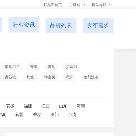
找品帮首页
手机端
网站导航
行业资讯
品牌列表
发布需求
消杀用品
膏滋
滴剂
艾系列
二类器械
其他
蜂蜜类
私护
喷剂洗液
安徽
福建
江西
山东
河南
宁夏
新疆
香港
澳门
台湾