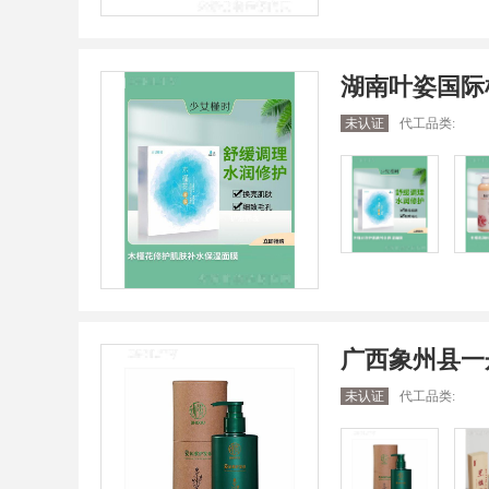
湖南叶姿国际
未认证
代工品类:
广西象州县一
未认证
代工品类: