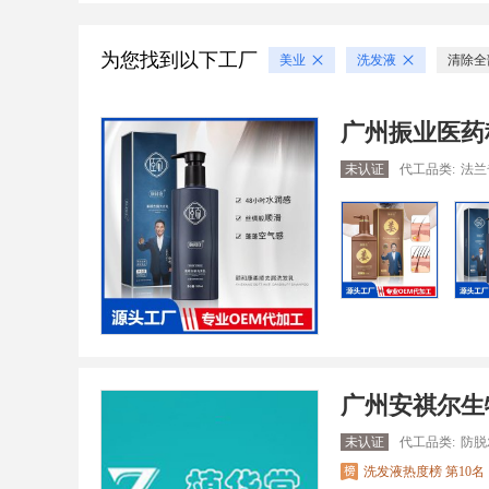
为您找到以下工厂
美业
洗发液
清除全
广州振业医药
未认证
代工品类:
法兰
广州安祺尔生
未认证
代工品类:
防脱
洗发液热度榜 第10名