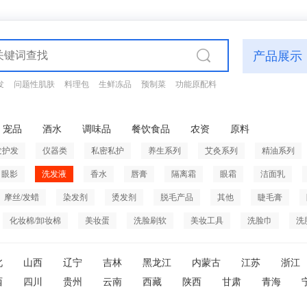
产品展示
发
问题性肌肤
料理包
生鲜冻品
预制菜
功能原配料
宠品
酒水
调味品
餐饮食品
农资
原料
发护发
仪器类
私密私护
养生系列
艾灸系列
精油系列
眼影
洗发液
香水
唇膏
隔离霜
眼霜
洁面乳
摩丝/发蜡
染发剂
烫发剂
脱毛产品
其他
睫毛膏
化妆棉/卸妆棉
美妆蛋
洗脸刷软
美妆工具
洗脸巾
洗
北
山西
辽宁
吉林
黑龙江
内蒙古
江苏
浙江
西
四川
贵州
云南
西藏
陕西
甘肃
青海