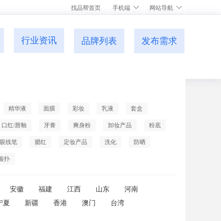
找品帮首页
手机端
网站导航
行业资讯
品牌列表
发布需求
精华液
面膜
彩妆
乳液
套盒
口红/唇釉
牙膏
爽身粉
卸妆产品
粉底
眼线笔
腮红
定妆产品
洗化
防晒
脸扑
安徽
福建
江西
山东
河南
宁夏
新疆
香港
澳门
台湾