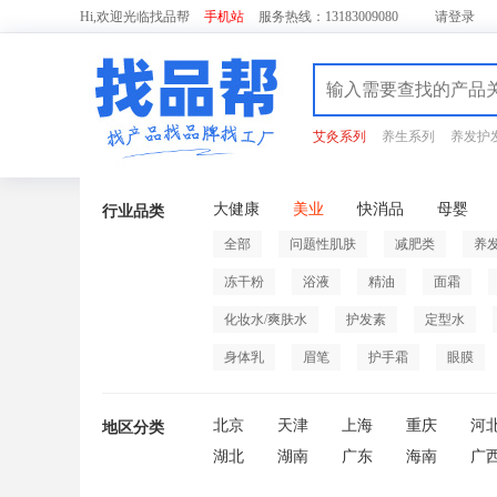
Hi,欢迎光临找品帮
手机站
服务热线：13183009080
请
登录
艾灸系列
养生系列
养发护
大健康
美业
快消品
母婴
行业品类
全部
问题性肌肤
减肥类
养
冻干粉
浴液
精油
面霜
化妆水/爽肤水
护发素
定型水
身体乳
眉笔
护手霜
眼膜
北京
天津
上海
重庆
河
地区分类
湖北
湖南
广东
海南
广