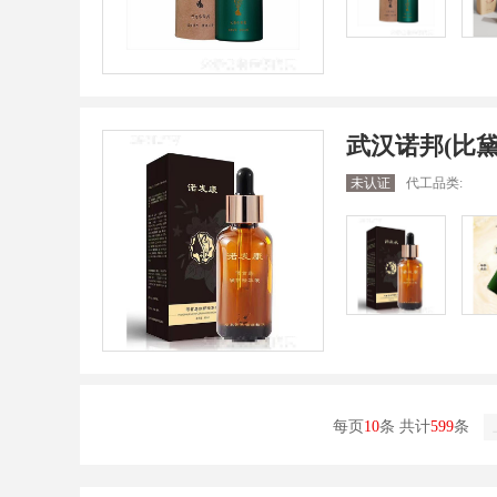
武汉诺邦(比
未认证
代工品类:
每页
10
条 共计
599
条